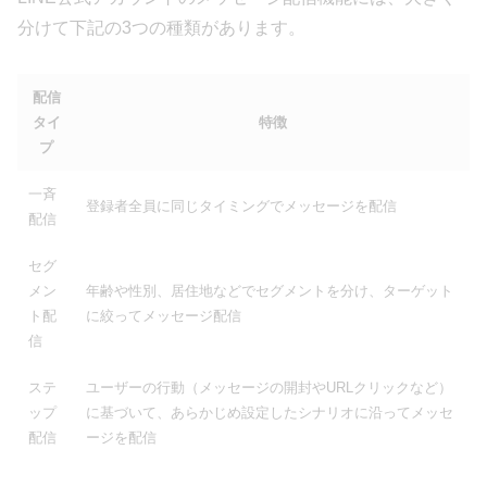
分けて下記の3つの種類があります。
配信
タイ
特徴
プ
一斉
登録者全員に同じタイミングでメッセージを配信
配信
セグ
メン
年齢や性別、居住地などでセグメントを分け、ターゲット
ト配
に絞ってメッセージ配信
信
ステ
ユーザーの行動（メッセージの開封やURLクリックなど）
ップ
に基づいて、あらかじめ設定したシナリオに沿ってメッセ
配信
ージを配信