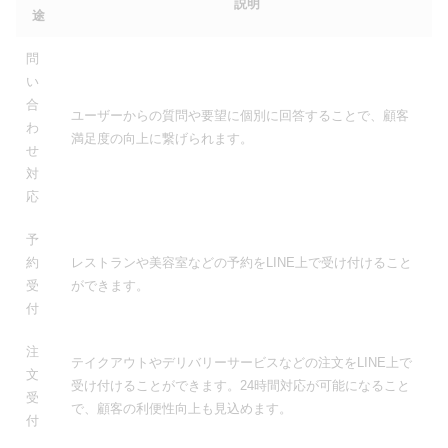
説明
途
問
い
合
ユーザーからの質問や要望に個別に回答することで、顧客
わ
満足度の向上に繋げられます。
せ
対
応
予
約
レストランや美容室などの予約をLINE上で受け付けること
受
ができます。
付
注
テイクアウトやデリバリーサービスなどの注文をLINE上で
文
受け付けることができます。24時間対応が可能になること
受
で、顧客の利便性向上も見込めます。
付