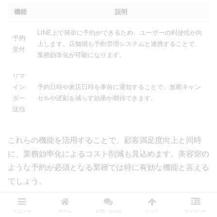
機能
説明
LINE上で簡単に予約ができるため、ユーザーの利便性が向
予約
上します。店舗側も予約管理システムと連携することで、
受付
業務効率化が可能になります。
リマ
イン
予約日時や来店日時を事前に通知することで、無断キャン
ダー
セルや遅刻を減らす効果が期待できます。
送信
これらの機能を活用することで、顧客満足度向上と同時
に、業務効率化によるコスト削減も見込めます。美容室の
ような予約が必須となる業種では特に有効な機能と言える
でしょう。
新商品情報やセール情報の配信
メニュー
ホーム
お問い合わせ
トップ
サイドバー