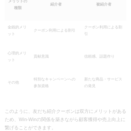
メリットの
紹介者
被紹介者
種類
金銭的メリ
クーポン利用による割
クーポン利用による割引
ット
引
心理的メリ
貢献意識
信頼感、話題作り
ット
特別なキャンペーンへの
新たな商品・サービス
その他
参加資格
の発見
このように、友だち紹介クーポンは双方にメリットがある
ため、Win-Winの関係を築きながら顧客獲得や売上向上に
繋げることができます。