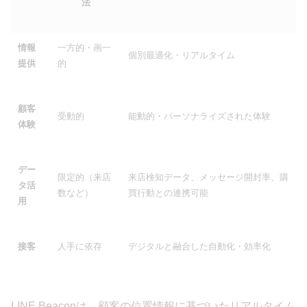
法
情報
一方的・画一
個別最適化・リアルタイム
提供
的
顧客
受動的
能動的・パーソナライズされた体験
体験
デー
限定的（来店
来店検知データ、メッセージ開封率、購
タ活
数など）
買行動との連携可能
用
接客
人手に依存
デジタルと融合した自動化・効率化
LINE Beaconは、顧客の位置情報に基づいたリアルタイム