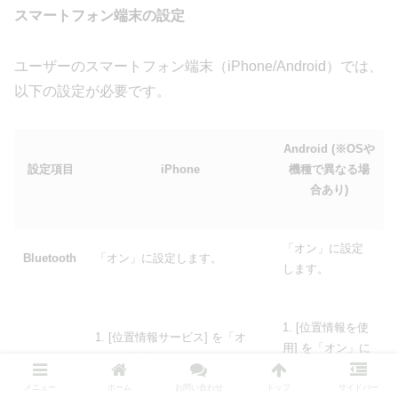
スマートフォン端末の設定
ユーザーのスマートフォン端末（iPhone/Android）では、
以下の設定が必要です。
Android (※OSや
設定項目
iPhone
機種で異なる場
合あり)
「オン」に設定
Bluetooth
「オン」に設定します。
します。
1. [位置情報を使
1. [位置情報サービス] を「オ
用] を「オン」に
ン」にする。
する。
2. アプリ一覧から[LINE]を選択
2. [アプリ] >
メニュー
ホーム
お問い合わせ
トップ
サイドバー