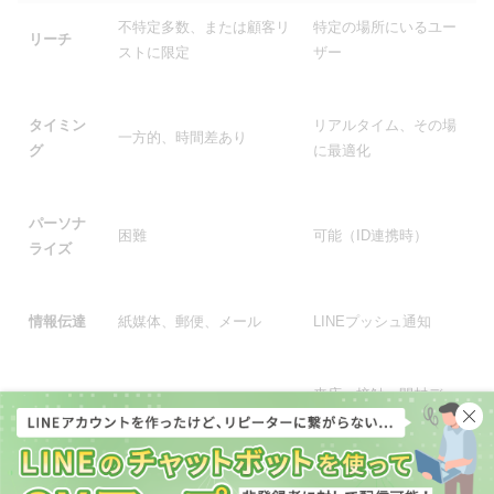
不特定多数、または顧客リ
特定の場所にいるユー
リーチ
ストに限定
ザー
タイミン
リアルタイム、その場
一方的、時間差あり
グ
に最適化
パーソナ
困難
可能（ID連携時）
ライズ
情報伝達
紙媒体、郵便、メール
LINEプッシュ通知
来店、接触、開封デー
効果測定
困難（来店計測など）
タ取得可能