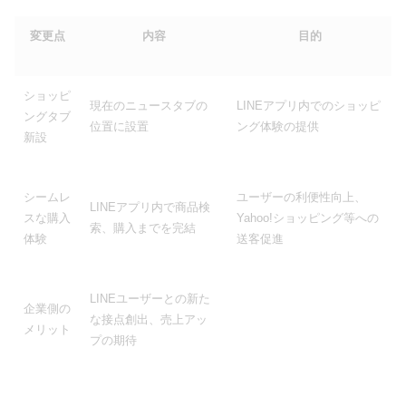
変更点
内容
目的
ショッピ
現在のニュースタブの
LINEアプリ内でのショッピ
ングタブ
位置に設置
ング体験の提供
新設
シームレ
ユーザーの利便性向上、
LINEアプリ内で商品検
スな購入
Yahoo!ショッピング等への
索、購入までを完結
体験
送客促進
LINEユーザーとの新た
企業側の
な接点創出、売上アッ
メリット
プの期待