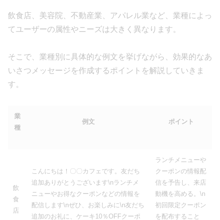
飲食店、美容院、不動産業、アパレル業など、業種によっ
てユーザーの属性やニーズは大きく異なります。
そこで、業種別に具体的な例文を挙げながら、効果的なあ
いさつメッセージを作成するポイントを解説していきま
す。
業
例文
ポイント
種
ランチメニューや
こんにちは！〇〇カフェです。友だち
クーポンの情報配
追加ありがとうございます\nランチメ
信を予告し、来店
飲
ニューやお得なクーポンなどの情報を
動機を高める。\n
食
配信します\nぜひ、お楽しみに\n友だち
初回限定クーポン
店
追加のお礼に、ケーキ10％OFFクーポ
を配布すること