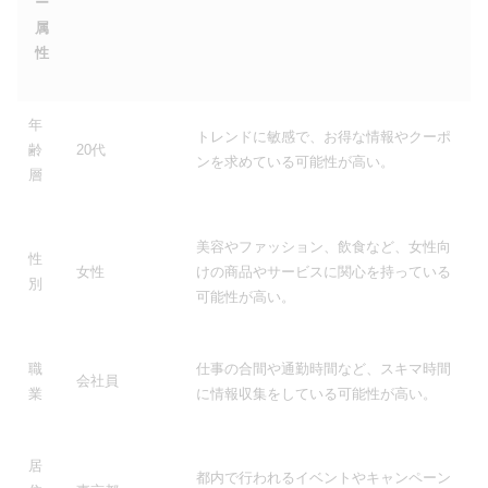
ー
属
性
年
トレンドに敏感で、お得な情報やクーポ
齢
20代
ンを求めている可能性が高い。
層
美容やファッション、飲食など、女性向
性
女性
けの商品やサービスに関心を持っている
別
可能性が高い。
職
仕事の合間や通勤時間など、スキマ時間
会社員
業
に情報収集をしている可能性が高い。
居
都内で行われるイベントやキャンペーン