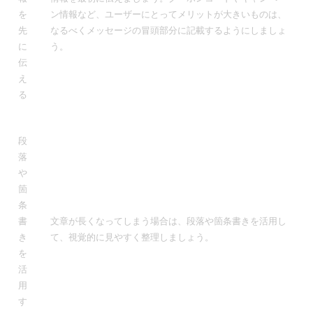
を
ン情報など、ユーザーにとってメリットが大きいものは、
先
なるべくメッセージの冒頭部分に記載するようにしましょ
に
う。
伝
え
る
段
落
や
箇
条
書
文章が長くなってしまう場合は、段落や箇条書きを活用し
き
て、視覚的に見やすく整理しましょう。
を
活
用
す