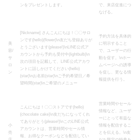
ンをプレゼントします。
で、来店促進につ
なげる。
[Nickname] さんこんにちは！〇〇サロ
予約方法を具体的
ンです(hello)(flower)\n友だち登録ありが
美
に明示すること
とうございます(please!)\nLINE公式ア
容/
で、ユーザーの行
カウントから予約も受付中(lightbulb)\n
サ
動を促す。\nホー
次の項目を記載して、LINE公式アカウ
ロ
ムページへの誘導
ントに話しかけてください(hello)
ン
を促し、更なる情
(star)\nお名前(star)\nご予約希望日／希
報提供を行う。
望時間(star)\nご希望のメニュー
営業時間やセール
こんにちは！〇〇ストアです(hello)
情報など、ユーザ
(chocolate cake)\n友だちになってくれ
ーにとって有益な
てありがとう(please!)\nこのLINE公式
小
情報を配信するこ
アカウントは、営業時間やセール情
売
とを伝える。\n友
報、お得なクーポンなどを配信してい
店
だち限定の特典を