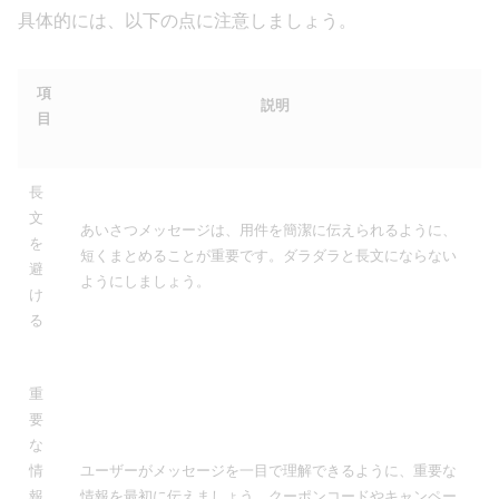
具体的には、以下の点に注意しましょう。
項
説明
目
長
文
あいさつメッセージは、用件を簡潔に伝えられるように、
を
短くまとめることが重要です。ダラダラと長文にならない
避
ようにしましょう。
け
る
重
要
な
情
ユーザーがメッセージを一目で理解できるように、重要な
報
情報を最初に伝えましょう。クーポンコードやキャンペー