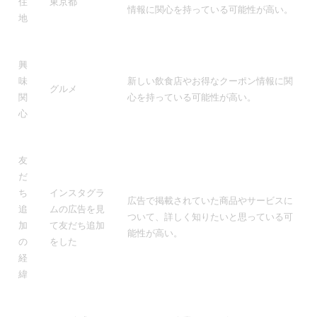
住
東京都
情報に関心を持っている可能性が高い。
地
興
味
新しい飲食店やお得なクーポン情報に関
グルメ
関
心を持っている可能性が高い。
心
友
だ
ち
インスタグラ
広告で掲載されていた商品やサービスに
追
ムの広告を見
ついて、詳しく知りたいと思っている可
加
て友だち追加
能性が高い。
の
をした
経
緯